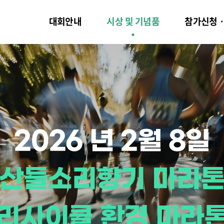
대회안내
시상 및 기념품
참가신청
2026
년
2월
8일
산들소리향기
마라
리사이클
환경
마라