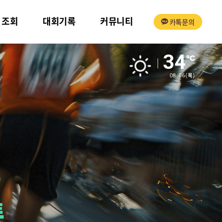
ㆍ조회
대회기록
커뮤니티
카톡문의
34
08.06
(목)
톤
톤