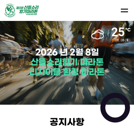
25
08.08
(토)
2026
년
2월
8일
산들소리향기
마라톤
리사이클
환경
마라톤
공지사항